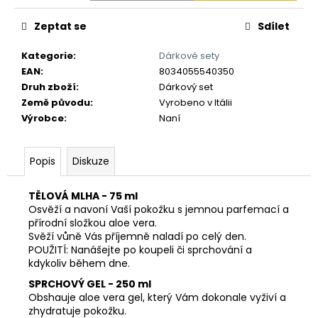
č
u
Zeptat se
Sdílet
j
e
Kategorie
:
Dárkové sety
m
EAN
:
8034055540350
e
Druh zboží
:
Dárkový set
Země původu
:
Vyrobeno v Itálii
Výrobce
:
Naní
Popis
Diskuze
TĚLOVÁ MLHA - 75 ml
Osvěží a navoní Vaší pokožku s jemnou parfemací a
přírodní složkou aloe vera.
Svěží vůně Vás příjemně naladí po celý den.
POUŽITÍ: Nanášejte po koupeli či sprchování a
kdykoliv během dne.
SPRCHOVÝ GEL - 250 ml
Obshauje aloe vera gel, který Vám dokonale vyživí a
zhydratuje pokožku.