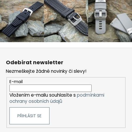
Z
á
Odebírat newsletter
p
Nezmeškejte žádné novinky či slevy!
a
t
E-mail
í
Vložením e-mailu souhlasíte s
podmínkami
ochrany osobních údajů
PŘIHLÁSIT SE