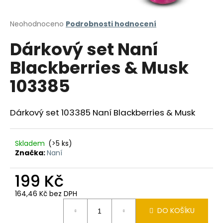
a
j
Průměrné
Neohodnoceno
Podrobnosti hodnocení
hodnocení
í
Dárkový set Naní
produktu
t
je
Blackberries & Musk
?
0,0
z
103385
5
hvězdiček.
Dárkový set 103385 Naní Blackberries & Musk
HLEDAT
Skladem
(>5 ks)
Značka:
Naní
D
o
199 Kč
p
o
164,46 Kč bez DPH
r
Měrná
DO KOŠÍKU
u
cena: