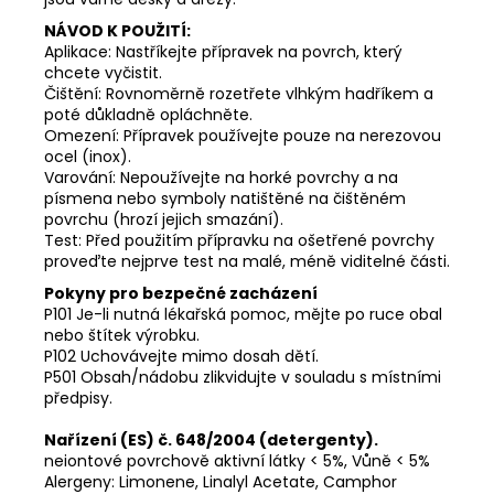
NÁVOD K POUŽITÍ:
Aplikace: Nastříkejte přípravek na povrch, který
chcete vyčistit.
Čištění: Rovnoměrně rozetřete vlhkým hadříkem a
poté důkladně opláchněte.
Omezení: Přípravek používejte pouze na nerezovou
ocel (inox).
Varování: Nepoužívejte na horké povrchy a na
písmena nebo symboly natištěné na čištěném
povrchu (hrozí jejich smazání).
Test: Před použitím přípravku na ošetřené povrchy
proveďte nejprve test na malé, méně viditelné části.
Pokyny pro bezpečné zacházení
P101 Je-li nutná lékařská pomoc, mějte po ruce obal
nebo štítek výrobku.
P102 Uchovávejte mimo dosah dětí.
P501 Obsah/nádobu zlikvidujte v souladu s místními
předpisy.
Nařízení (ES) č. 648/2004 (detergenty).
neiontové povrchově aktivní látky < 5%, Vůně < 5%
Alergeny: Limonene, Linalyl Acetate, Camphor