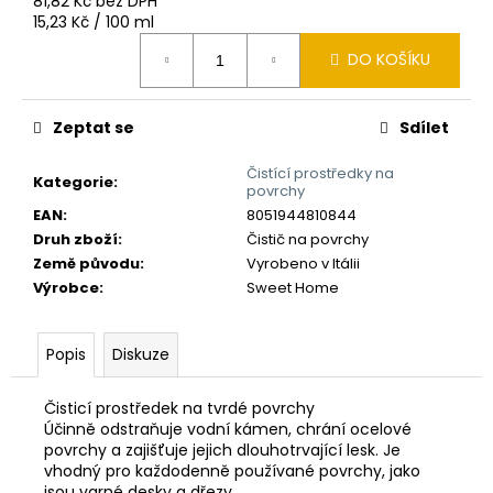
č
81,82 Kč bez DPH
Měrná
15,23 Kč / 100 ml
u
cena:
j
DO KOŠÍKU
e
m
e
Zeptat se
Sdílet
Čistící prostředky na
Kategorie
:
povrchy
EAN
:
8051944810844
Druh zboží
:
Čistič na povrchy
Země původu
:
Vyrobeno v Itálii
Výrobce
:
Sweet Home
Popis
Diskuze
Čisticí prostředek na tvrdé povrchy
Účinně odstraňuje vodní kámen, chrání ocelové
povrchy a zajišťuje jejich dlouhotrvající lesk. Je
vhodný pro každodenně používané povrchy, jako
jsou varné desky a dřezy.