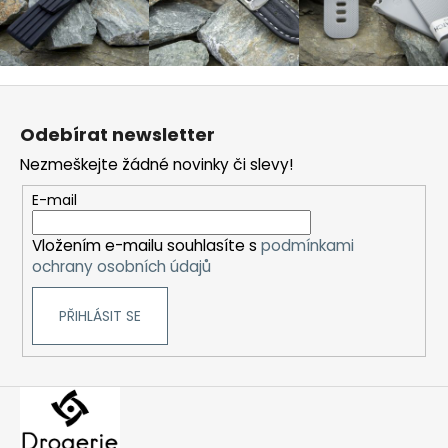
Z
á
Odebírat newsletter
p
Nezmeškejte žádné novinky či slevy!
a
t
E-mail
í
Vložením e-mailu souhlasíte s
podmínkami
ochrany osobních údajů
PŘIHLÁSIT SE