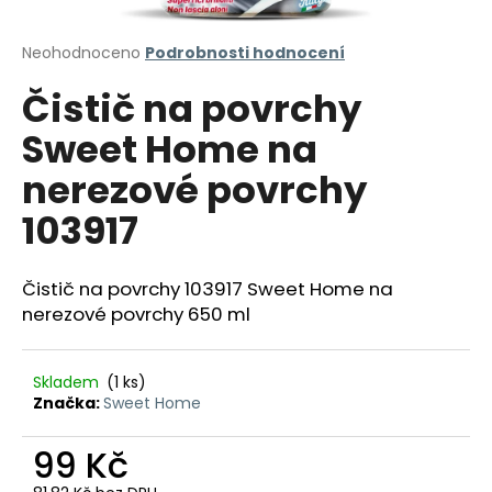
a
j
Průměrné
Neohodnoceno
Podrobnosti hodnocení
hodnocení
í
Čistič na povrchy
produktu
t
je
Sweet Home na
?
0,0
z
nerezové povrchy
5
hvězdiček.
103917
HLEDAT
Čistič na povrchy 103917 Sweet Home na
nerezové povrchy 650 ml
D
o
Skladem
(1 ks)
p
Značka:
Sweet Home
o
r
99 Kč
u