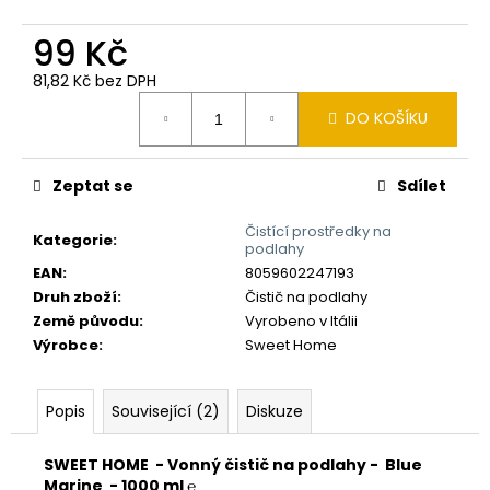
č
u
99 Kč
j
e
81,82 Kč bez DPH
m
Měrná
DO KOŠÍKU
e
cena:
Zeptat se
Sdílet
Čistící prostředky na
Kategorie
:
podlahy
EAN
:
8059602247193
Druh zboží
:
Čistič na podlahy
Země původu
:
Vyrobeno v Itálii
Výrobce
:
Sweet Home
Popis
Související (2)
Diskuze
SWEET HOME - Vonný čistič na podlahy - Blue
Marine - 1000 ml ℮