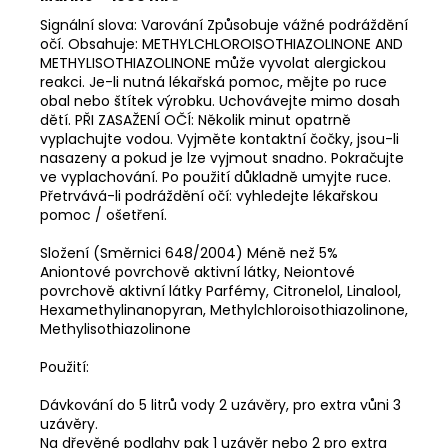
Signální slova: Varování Způsobuje vážné podráždění
očí. Obsahuje: METHYLCHLOROISOTHIAZOLINONE AND
METHYLISOTHIAZOLINONE může vyvolat alergickou
reakci. Je-li nutná lékařská pomoc, mějte po ruce
obal nebo štítek výrobku. Uchovávejte mimo dosah
dětí. PŘI ZASAŽENÍ OČÍ: Několik minut opatrně
vyplachujte vodou. Vyjměte kontaktní čočky, jsou-li
nasazeny a pokud je lze vyjmout snadno. Pokračujte
ve vyplachování. Po použití důkladně umyjte ruce.
Přetrvává-li podráždění očí: vyhledejte lékařskou
pomoc / ošetření.
Složení (Směrnici 648/2004) Méně než 5%
Aniontové povrchově aktivní látky, Neiontové
povrchově aktivní látky Parfémy, Citronelol, Linalool,
Hexamethylinanopyran, Methylchloroisothiazolinone,
Methylisothiazolinone
Použití:
Dávkování do 5 litrů vody 2 uzávěry, pro extra vůni 3
uzávěry.
Na dřevěné podlahy pak 1 uzávěr nebo 2 pro extra