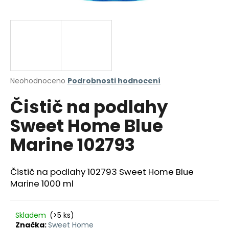
a
j
í
t
?
Průměrné
Neohodnoceno
Podrobnosti hodnocení
hodnocení
Čistič na podlahy
produktu
je
HLEDAT
Sweet Home Blue
0,0
z
Marine 102793
5
hvězdiček.
D
Čistič na podlahy 102793 Sweet Home Blue
o
Marine 1000 ml
p
o
r
Skladem
(>5 ks)
u
Značka:
Sweet Home