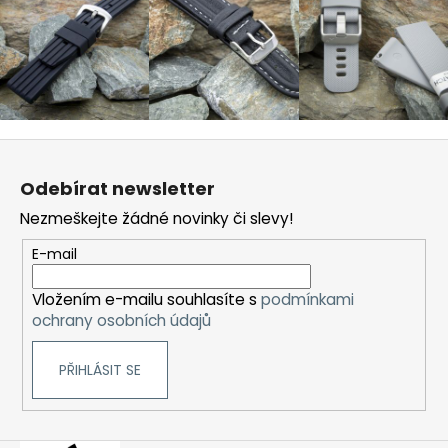
Z
á
Odebírat newsletter
p
Nezmeškejte žádné novinky či slevy!
a
t
E-mail
í
Vložením e-mailu souhlasíte s
podmínkami
ochrany osobních údajů
PŘIHLÁSIT SE