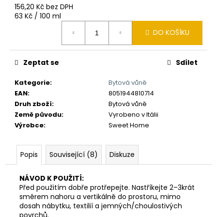
č
156,20 Kč bez DPH
u
Měrná
63 Kč / 100 ml
j
cena:
e
DO KOŠÍKU
m
e
Zeptat se
Sdílet
Kategorie
:
Bytová vůně
EAN
:
8051944810714
Druh zboží
:
Bytová vůně
Země původu
:
Vyrobeno v Itálii
Výrobce
:
Sweet Home
Popis
Související (8)
Diskuze
NÁVOD K POUŽITÍ:
Před použitím dobře protřepejte. Nastříkejte 2–3krát
směrem nahoru a vertikálně do prostoru, mimo
dosah nábytku, textilií a jemných/choulostivých
povrchů.