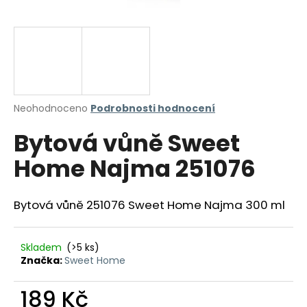
a
j
í
t
?
Průměrné
Neohodnoceno
Podrobnosti hodnocení
hodnocení
Bytová vůně Sweet
produktu
je
HLEDAT
Home Najma 251076
0,0
z
5
hvězdiček.
Bytová vůně 251076 Sweet Home Najma 300 ml
D
o
p
Skladem
(>5 ks)
Značka:
Sweet Home
o
r
189 Kč
u