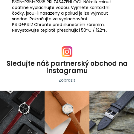
P305+P351+P338 PŘI ZASAŽENÍ OČÍ: Několik minut
opatrně vyplachujte vodou. Vyjměte kontaktní
čočky, jsou-li nasazeny a pokud je lze vyjmout
snadno. Pokračujte ve vyplachování.
P410+P412 Chraňte před slunečním zářením.
Nevystavujte teplotě přesahující 50°C / 122°F.
Sledujte náš partnerský obchod na
instagramu
Zobrazit