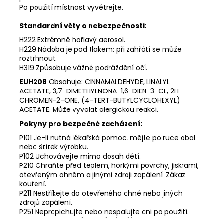
Po použití místnost vyvětrejte.
Standardní věty o nebezpečnosti:
H222 Extrémně hořlavý aerosol.
H229 Nádoba je pod tlakem: při zahřátí se může
roztrhnout.
H319 Způsobuje vážné podráždění očí.
EUH208
Obsahuje: CINNAMALDEHYDE, LINALYL
ACETATE, 3,7-DIMETHYLNONA-1,6-DIEN-3-OL, 2H-
CHROMEN-2-ONE, (4-TERT-BUTYLCYCLOHEXYL)
ACETATE. Může vyvolat alergickou reakci.
Pokyny pro bezpečné zacházení:
P101 Je-li nutná lékařská pomoc, mějte po ruce obal
nebo štítek výrobku.
P102 Uchovávejte mimo dosah dětí.
P210 Chraňte před teplem, horkými povrchy, jiskrami,
otevřeným ohněm a jinými zdroji zapálení. Zákaz
kouření.
P211 Nestříkejte do otevřeného ohně nebo jiných
zdrojů zapálení.
P251 Nepropichujte nebo nespalujte ani po použití.