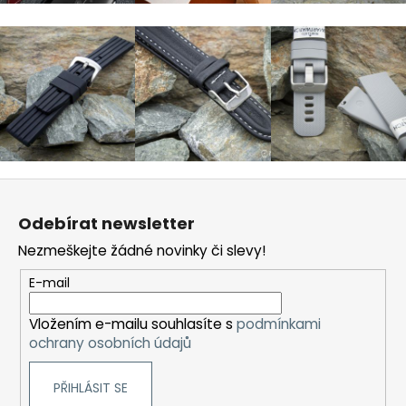
Z
á
Odebírat newsletter
p
Nezmeškejte žádné novinky či slevy!
a
t
E-mail
í
Vložením e-mailu souhlasíte s
podmínkami
ochrany osobních údajů
PŘIHLÁSIT SE