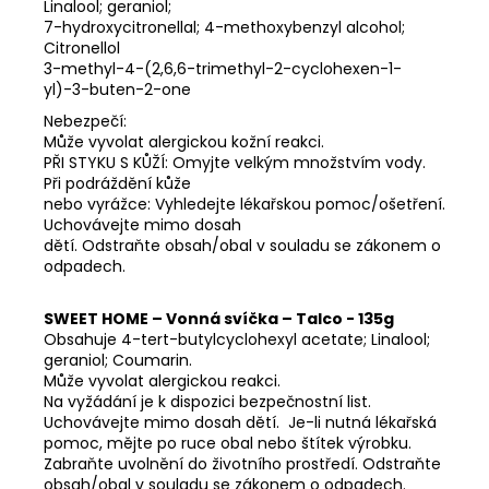
Linalool; geraniol;
7-hydroxycitronellal; 4-methoxybenzyl alcohol;
Citronellol
3-methyl-4-(2,6,6-trimethyl-2-cyclohexen-1-
yl)-3-buten-2-one
Nebezpečí:
Může vyvolat alergickou kožní reakci.
PŘI STYKU S KŮŽÍ: Omyjte velkým množstvím vody.
Při podráždění kůže
nebo vyrážce: Vyhledejte lékařskou pomoc/ošetření.
Uchovávejte mimo dosah
dětí. Odstraňte obsah/obal v souladu se zákonem o
odpadech.
SWEET HOME – Vonná svíčka – Talco - 135g
Obsahuje 4-tert-butylcyclohexyl acetate; Linalool;
geraniol; Coumarin.
Může vyvolat alergickou reakci.
Na vyžádání je k dispozici bezpečnostní list.
Uchovávejte mimo dosah dětí. Je-li nutná lékařská
pomoc, mějte po ruce obal nebo štítek výrobku.
Zabraňte uvolnění do životního prostředí. Odstraňte
obsah/obal v souladu se zákonem o odpadech.