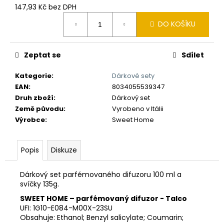
č
147,93 Kč bez DPH
u
Měrná
j
DO KOŠÍKU
cena:
e
m
e
Zeptat se
Sdílet
Kategorie
:
Dárkové sety
EAN
:
8034055539347
Druh zboží
:
Dárkový set
Země původu
:
Vyrobeno v Itálii
Výrobce
:
Sweet Home
Popis
Diskuze
Dárkový set parfémovaného difuzoru 100 ml a
svíčky 135g.
SWEET HOME – parfémovaný difuzor - Talco
UFI: 1G10-E084-M00X-23SU
Obsahuje: Ethanol; Benzyl salicylate; Coumarin;