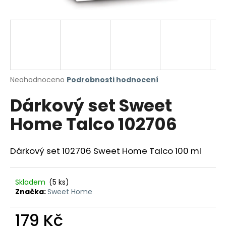
a
j
í
t
?
Průměrné
Neohodnoceno
Podrobnosti hodnocení
hodnocení
Dárkový set Sweet
produktu
je
HLEDAT
Home Talco 102706
0,0
z
5
hvězdiček.
Dárkový set 102706 Sweet Home Talco 100 ml
D
o
p
Skladem
(5 ks)
Značka:
Sweet Home
o
r
179 Kč
u