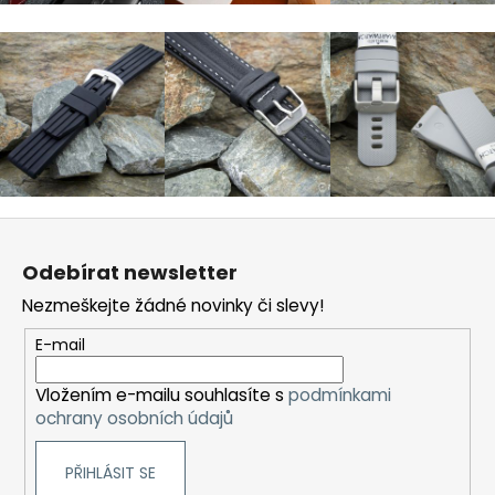
Z
á
Odebírat newsletter
p
Nezmeškejte žádné novinky či slevy!
a
t
E-mail
í
Vložením e-mailu souhlasíte s
podmínkami
ochrany osobních údajů
PŘIHLÁSIT SE