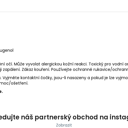
oeugenol
í očí. Může vyvolat alergickou kožní reakci. Toxický pro vodní
ji zapálení. Zákaz kouření. Používejte ochranné rukavice/ochra
. Vyjměte kontaktní čočky, jsou-li nasazeny a pokud je lze vyjm
omoc/ošetření.
e.
edujte náš partnerský obchod na inst
Zobrazit