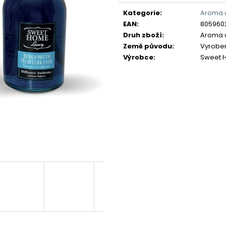
Měrná
cena:
Kategorie
:
Aroma d
EAN
:
805960
Druh zboží
:
Aroma d
Země původu
:
Vyrobeno
Výrobce
:
Sweet 