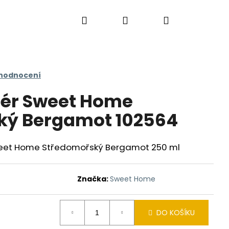
Hledat
Přihlášení
Nákupní
košík
 hodnocení
zér Sweet Home
ký Bergamot 102564
weet Home Středomořský Bergamot 250 ml
Značka:
Sweet Home
DO KOŠÍKU