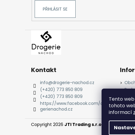
PŘIHLÁSIT SE
Kontakt
Info
info
@
drogerie-nachod.cz
Obch
(+420) 773 850 809
Podm
údaj
(+420) 773 850 809
Tento web 
Cook
https://www.facebook.com/dro
tohoto webu
gerienachod.cz
informací
Copyright 2026
JTI Trading s.r.o.
. Všechna práv
Nastave