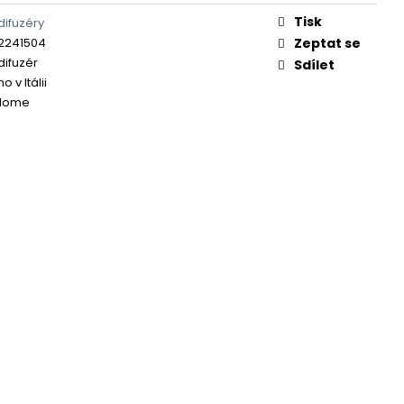
Tisk
ifuzéry
2241504
Zeptat se
ifuzér
Sdílet
 v Itálii
Home