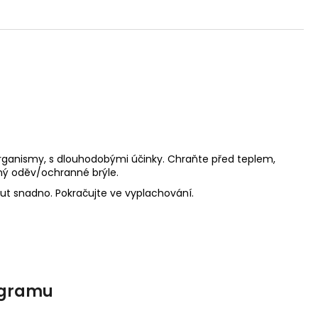
 organismy, s dlouhodobými účinky. Chraňte před teplem,
nný oděv/ochranné brýle.
out snadno. Pokračujte ve vyplachování.
agramu