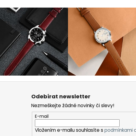
Z
á
Odebírat newsletter
p
Nezmeškejte žádné novinky či slevy!
a
t
E-mail
í
Vložením e-mailu souhlasíte s
podmínkami o