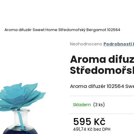
Aroma difuzér Sweet Home Středomořský Bergamot 102564
Co potřebujete najít?
Průměrné
Neohodnoceno
Podrobnosti
hodnocení
Aroma difu
produktu
HLEDAT
je
Středomořs
0,0
z
5
Doporučujeme
hvězdiček.
Aroma difuzér 102564 S
Skladem
(3 ks)
595 Kč
491,74 Kč bez DPH