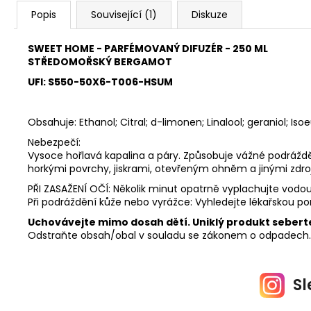
Popis
Související (1)
Diskuze
SWEET HOME - PARFÉMOVANÝ DIFUZÉR - 250 ML
STŘEDOMOŘSKÝ BERGAMOT
UFI: S550-50X6-T006-HSUM
Obsahuje: Ethanol; Citral; d-limonen; Linalool; geraniol; Is
Nebezpečí:
Vysoce hořlavá kapalina a páry. Způsobuje vážné podrážděn
horkými povrchy, jiskrami, otevřeným ohněm a jinými zdro
PŘI ZASAŽENÍ OČÍ: Několik minut opatrně vyplachujte vodou
Při podráždění kůže nebo vyrážce: Vyhledejte lékařskou p
Uchovávejte mimo dosah dětí. Uniklý produkt sebert
Odstraňte obsah/obal v souladu se zákonem o odpadech.
Sl