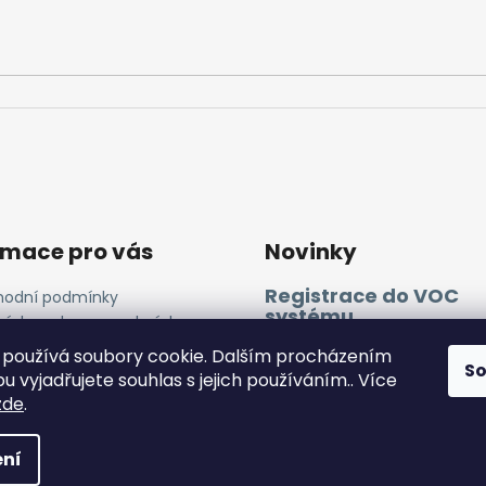
rmace pro vás
Novinky
Registrace do VOC
odní podmínky
systému
ínky ochrany osobních
ů
11.4.2025
používá soubory cookie. Dalším procházením
ies a GA
S
 vyjadřujete souhlas s jejich používáním.. Více
zde
.
a vyhrazena.
ní