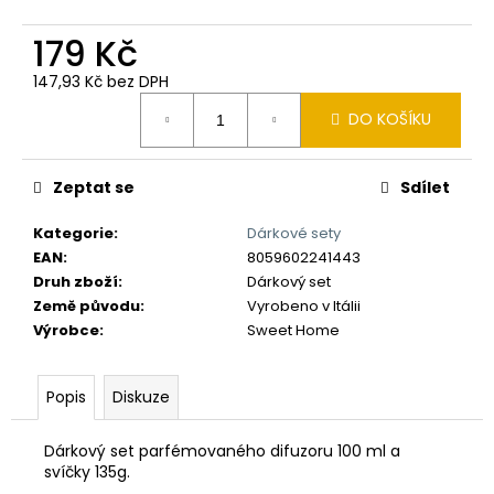
č
u
179 Kč
j
e
147,93 Kč bez DPH
m
Měrná
DO KOŠÍKU
e
cena:
Zeptat se
Sdílet
Kategorie
:
Dárkové sety
EAN
:
8059602241443
Druh zboží
:
Dárkový set
Země původu
:
Vyrobeno v Itálii
Výrobce
:
Sweet Home
Popis
Diskuze
Dárkový set parfémovaného difuzoru 100 ml a
svíčky 135g.