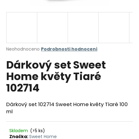
a
j
í
t
?
Průměrné
Neohodnoceno
Podrobnosti hodnocení
hodnocení
Dárkový set Sweet
produktu
je
HLEDAT
Home květy Tiaré
0,0
z
102714
5
hvězdiček.
D
Dárkový set 102714 Sweet Home květy Tiaré 100
o
ml
p
o
r
Skladem
(>5 ks)
u
Značka:
Sweet Home