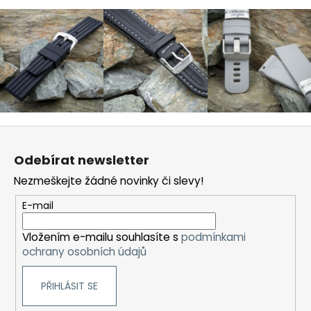
Z
á
Odebírat newsletter
p
Nezmeškejte žádné novinky či slevy!
a
t
E-mail
í
Vložením e-mailu souhlasíte s
podmínkami
ochrany osobních údajů
PŘIHLÁSIT SE