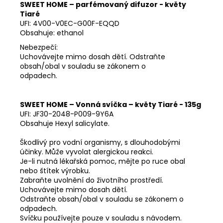
SWEET HOME – parfémovaný difuzor - květy
Tiaré
UFI: 4V00-V0EC-G00F-EQQD
Obsahuje: ethanol
Nebezpečí:
Uchovávejte mimo dosah dětí. Odstraňte
obsah/obal v souladu se zákonem o
odpadech.
SWEET HOME – Vonná svíčka – květy Tiaré - 135g
UFI: JF30-2048-P009-9Y6A
Obsahuje Hexyl salicylate.
Škodlivý pro vodní organismy, s dlouhodobými
účinky. Může vyvolat alergickou reakci.
Je-li nutná lékařská pomoc, mějte po ruce obal
nebo štítek výrobku.
Zabraňte uvolnění do životního prostředí.
Uchovávejte mimo dosah dětí.
Odstraňte obsah/obal v souladu se zákonem o
odpadech.
Svíčku používejte pouze v souladu s návodem.